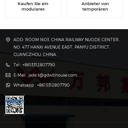
Kaufen Sie ein
Anbieter von
modulares
temporären
Containerhaus zum Preis
Containerhäusern,
für einen temporären
Containerunterkünfte
Standort
und Bürogebäude
ADD: ROOM 1603, CHINA RAILWAY NUODE CENTER,
NO. 477 HANXI AVENUE EAST, PANYU DISTRICT,
GUANGZHOU, CHINA.
Tel : +8613312807790
E-Mail : jade.li@gdwbhouse.com
Whatsapp : +8613312807790