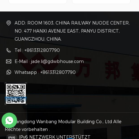
Grundeinheit. Die einzelne
Grundeinheit. Die
Einheit wird durch spezielle
Einzeleinheit wird durch
Profilstahlschweißung und
spezielle
Bolzenverbindung gebaut,
Profilstahlschweißung und
ADD: ROOM 1603, CHINA RAILWAY NUODE CENTER,
die verschiedenen Einheiten
Bolzenverbindung gebaut,
werden durch Bolzen
die verschiedenen Einheiten
NO. 477 HANXI AVENUE EAST, PANYU DISTRICT,
verbunden.
werden durch Bolzen
GUANGZHOU, CHINA.
verbunden.
Tel : +8613312807790
E-Mail : jade.li@gdwbhouse.com
Whatsapp : +8613312807790
© Guangdong Wanbang Modular Building Co., Ltd Alle
Rechte vorbehalten .
IPv6 NETZWERK UNTERSTÜTZT