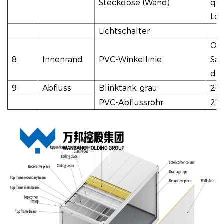
Steckdose (Wand)
qua
Löc
Lichtschalter
Obe
8
Innenrand
PVC-Winkellinie
Säu
die
9
Abfluss
Blinktank, grau
26
PVC-Abflussrohr
27