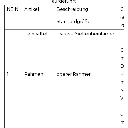
aufgeführt
NEIN.
Artikel
Beschreibung
Gr
60
Standardgröße
28
beinhaltet
grauweiß/elfenbeinfarben
Gr
mm
Dic
1
Rahmen
oberer Rahmen
Hau
mm 
Neb
Vie
Gr
mm