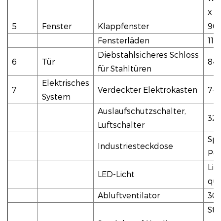
x 
5
Fenster
Klappfenster
90
Fensterläden
11
Diebstahlsicheres Schloss
6
Tür
84
für Stahltüren
Elektrisches
7
Verdeckter Elektrokasten
7-9
System
Auslaufschutzschalter,
32
Luftschalter
Spa
Industriesteckdose
Pol
Lic
LED-Licht
qua
Abluftventilator
30
Ste