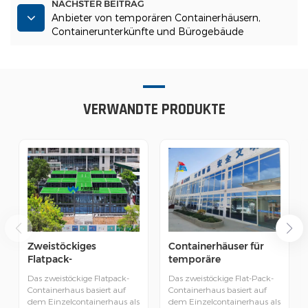
NÄCHSTER BEITRAG
Anbieter von temporären Containerhäusern,
Containerunterkünfte und Bürogebäude
VERWANDTE PRODUKTE
Zweistöckiges
Containerhäuser für
Flatpack-
temporäre
Containerhaus aus
Bürogebäude
Das zweistöckige Flatpack-
Das zweistöckige Flat-Pack-
China
Containerhaus basiert auf
Containerhaus basiert auf
dem Einzelcontainerhaus als
dem Einzelcontainerhaus als