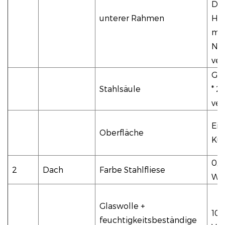
Dic
unterer Rahmen
Hau
mm 
Ne
ver
Gr
Stahlsäule
* 
ver
Ein
Oberfläche
Kun
0,
2
Dach
Farbe Stahlfliese
Wor
Glaswolle +
10
feuchtigkeitsbeständige