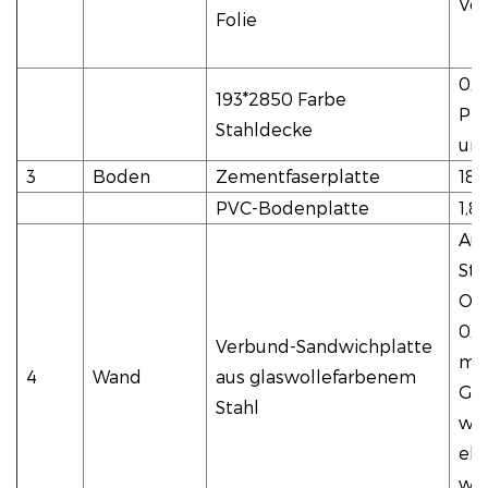
Vo
Folie
0,
193*2850 Farbe
Pro
Stahldecke
uns
3
Boden
Zementfaserplatte
18
PVC-Bodenplatte
1,
Auß
Sta
Ora
0,3
Verbund-Sandwichplatte
mm
4
Wand
aus glaswollefarbenem
Gla
Stahl
wei
elf
wei