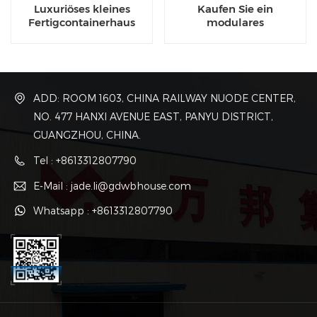
Luxuriöses kleines
Kaufen Sie ein
Fertigcontainerhaus
modulares
Containerhaus zum Preis
für einen temporären
Standort
ADD: ROOM 1603, CHINA RAILWAY NUODE CENTER,
NO. 477 HANXI AVENUE EAST, PANYU DISTRICT,
GUANGZHOU, CHINA.
Tel : +8613312807790
E-Mail : jade.li@gdwbhouse.com
Whatsapp : +8613312807790