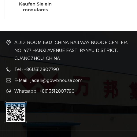
Kaufen Sie ein
modulares
Containerhaus zum Preis
für einen temporären
Standort
ADD: ROOM 1603, CHINA RAILWAY NUODE CENTER,
NO. 477 HANXI AVENUE EAST, PANYU DISTRICT,
GUANGZHOU, CHINA.
Tel : +8613312807790
E-Mail : jade.li@gdwbhouse.com
Whatsapp : +8613312807790