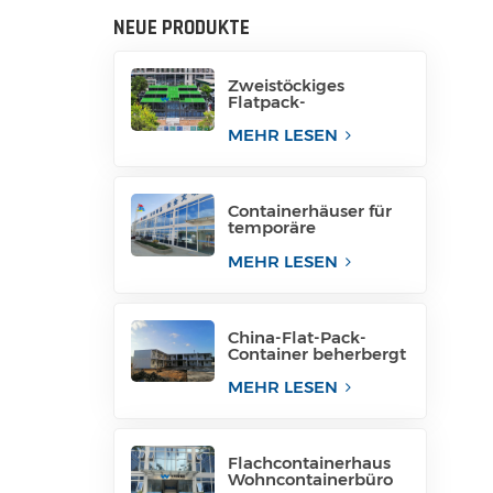
NEUE PRODUKTE
Zweistöckiges
Flatpack-
Containerhaus aus
China
MEHR LESEN
Containerhäuser für
temporäre
Bürogebäude
MEHR LESEN
China-Flat-Pack-
Container beherbergt
Containerhäuser in
Containern
MEHR LESEN
Flachcontainerhaus
Wohncontainerbüro