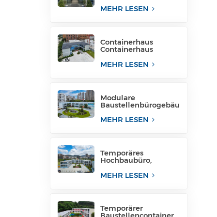
für Projektstandort
MEHR LESEN
Containerhaus
Containerhaus
temporäre
Bürostruktur
MEHR LESEN
Philippinen zu
verkaufen
Modulare
Baustellenbürogebäu
de, modulare
Bürostrukturen
MEHR LESEN
Temporäres
Hochbaubüro,
mobiles Baubüro für
temporäre
MEHR LESEN
Industrieanlagen
Temporärer
Baustellencontainer