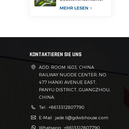
für Büro
MEHR LESEN
KONTAKTIEREN SIE UNS
ADD: ROOM 1603, CHINA
RAILWAY NUODE CENTER, NO.
477 HANXI AVENUE EAST,
PANYU DISTRICT, GUANGZHOU,
CHINA.
Tel : +8613312807790
E-Mail : jade.li@gdwbhouse.com
Whatsapp : +8613312807790