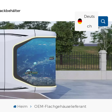
ackbehälter
Deuts
Ch
English
Français
Deutsch
Русский
Italiano
Heim
OEM-Flachgehäuselieferant