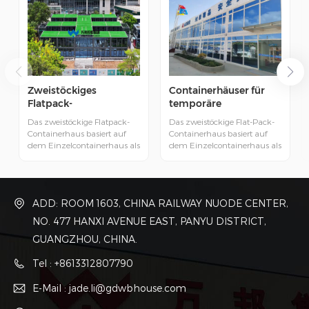
Zweistöckiges
Containerhäuser für
Flatpack-
temporäre
Containerhaus aus
Bürogebäude
Das zweistöckige Flatpack-
Das zweistöckige Flat-Pack-
China
Containerhaus basiert auf
Containerhaus basiert auf
dem Einzelcontainerhaus als
dem Einzelcontainerhaus als
Grundeinheit. Die einzelne
Grundeinheit. Die
Einheit wird durch spezielle
Einzeleinheit wird durch
Profilstahlschweißung und
spezielle
Bolzenverbindung gebaut,
Profilstahlschweißung und
ADD: ROOM 1603, CHINA RAILWAY NUODE CENTER,
die verschiedenen Einheiten
Bolzenverbindung gebaut,
werden durch Bolzen
die verschiedenen Einheiten
NO. 477 HANXI AVENUE EAST, PANYU DISTRICT,
verbunden.
werden durch Bolzen
GUANGZHOU, CHINA.
verbunden.
Tel : +8613312807790
E-Mail : jade.li@gdwbhouse.com