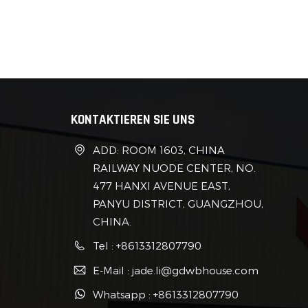
Grund
förmi
Verb
zusa
Abkür
Ziege
gerin
KONTAKTIEREN SIE UNS
– ein
verme
ADD: ROOM 1603, CHINA
korro
RAILWAY NUODE CENTER, NO.
immer
477 HANXI AVENUE EAST,
entf
PANYU DISTRICT, GUANGZHOU,
Komb
CHINA.
schaf
gelte
Tel : +8613312807790
kana
E-Mail : jade.li@gdwbhouse.com
Bürok
Whatsapp : +8613312807790
Regio