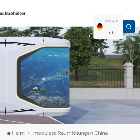
ackbehälter
Deuts
Ch
English
Français
Deutsch
Русский
Italiano
Heim
modulare Raumlösungen China