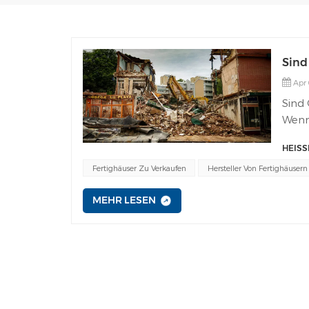
Sind
Apr 
Sind 
Wenn
– in
HEISS
Neuse
Kann
Fertighäuser Zu Verkaufen
Hersteller Von Fertighäusern
Lasse
MEHR LESEN
Siche
Stahl
aus v
eine
Beto
biegt
brec