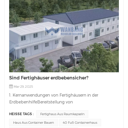
Sind Fertighäuser erdbebensicher?
Mar 29, 2025
1. Kernanwendungen von Fertighäusern in der
ErdbebenhilfeBereitstellung von
NotunterkünftenSchnelle Montage innerhalb von 72
HEISSE TAGS :
Fertighaus Aus Raumkapseln
Stunden nach der Katastrophe, um den vertriebenen
Bevölkerungsgruppen sofort Wohnraum zu bieten (z.
Haus Aus Container Bauen
40 Fuß Containerhaus