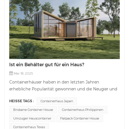
Ist ein Behälter gut für ein Haus?
Mar 18, 2025
Containerhäuser haben in den letzten Jahren
erhebliche Popularität gewonnen und die Neugier und
Debatten von Personen hervorgerufen, die nach
HEISSE TAGS :
Containerhaus Japan
alternativen Wohnungslösungen suchen. Während
traditionelle Häuser seit langem die Norm sind, bieten
Brisbane Container House
Containerhaus Philippinen
Containerhäuser einen einzigartigen und innovativen
Umzuger Hauscontainer
Flatpack Container House
Ansatz für Wohnungsdesigns. In diesem Artikel werden
Containerhaus Texas