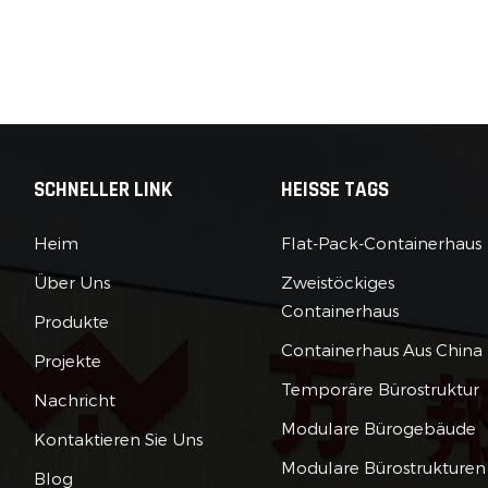
net ist. Ökologische Nachhaltigkeit: Durch das Recycling
Versandbehältern tragen Containerhäuser zur Umweltschutz
 indem bestehende Ressourcen wiederholt
en. Containerhäuser auf der ganzen Welt:Containerhäuser
 in verschiedenen Teilen der Welt an Traktion gewonnen,
 jede Region einzigartige Elemente enthält, die ihren
ifischen Bedürfnissen und Klimabedingungen entsprechen.
SCHNELLER LINK
HEISSE TAGS
uen wir uns Containerhäuser in verschiedenen Ländern
er an:Containerhaus Griechenland: In Griechenland sind
Heim
Flat-Pack-Containerhaus
ainerhäuser zum Synonym für erschwingliche und
Über Uns
Zweistöckiges
ltfreundliche Wohnungslösungen geworden. Diese Häuser
ssen oft die wunderschöne Küstenlandschaft des Landes und
Containerhaus
Produkte
nden Ästhetik mit Praktikabilität.Containerhaus Philippinen:
Containerhaus Aus China
Projekte
Philippinen haben einen wachsenden Trend von
inerhäusern, insbesondere als Reaktion auf die
Temporäre Bürostruktur
Nachricht
endigkeit schneller und erschwinglicher
Modulare Bürogebäude
Kontaktieren Sie Uns
eraufbaulösungen in katastrophengefährdeten Gebieten.
 Häuser sind bekannt für ihre Widerstandsfähigkeit und
Modulare Bürostrukturen
Blog