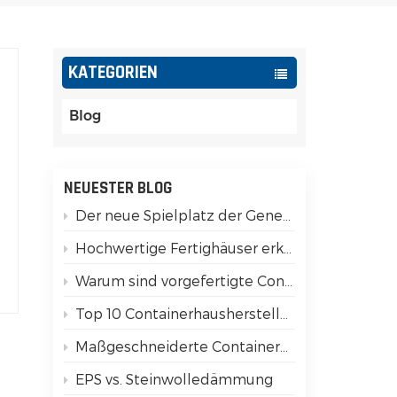
Español
Português
KATEGORIEN
Türk
Blog
Ελληνικά
Indonesia
NEUESTER BLOG
Der neue Spielplatz der Generation Z: Verwandeln Sie modulare Container in soziale Währung
عربي
Hochwertige Fertighäuser erkennen: 15 wichtige Unterschiede, die Sie prüfen müssen!
Warum sind vorgefertigte Containerhäuser erdbebensicher?
e
Top 10 Containerhaushersteller in China
t
Maßgeschneiderte Containerhäuser für luxuriöses Glamping
EPS vs. Steinwolledämmung