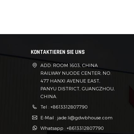
geeig
von 
bei,
werd
haben
wobei
spez
KONTAKTIEREN SIE UNS
Scha
genau
ADD: ROOM 1603, CHINA
Cont
RAILWAY NUODE CENTER, NO.
umwe
477 HANXI AVENUE EAST,
umfa
PANYU DISTRICT, GUANGZHOU,
verbi
CHINA.
Die 
Conta
Tel : +8613312807790
Notw
E-Mail : jade.li@gdwbhouse.com
Wied
Whatsapp : +8613312807790
Diese