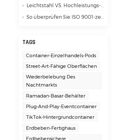
Leichtstahl VS. Hochleistungs-verzinkte Rahmen: Einfache Anleitung für Anfänger
So überprüfen Sie ISO 9001-zertifizierte Containerhaus-Lieferanten
TAGS
Container-Einzelhandels-Pods
Street-Art-Fähige Oberflächen
Wiederbelebung Des
Nachtmarkts
Ramadan-Basar-Behälter
Plug-And-Play-Eventcontainer
TikTok-Hintergrundcontainer
Erdbeben-Fertighaus
Erdbebensichere