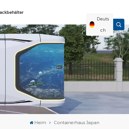
ackbehälter
Deuts
Ch
English
Français
Deutsch
Русский
Italiano
Heim
Containerhaus Japan