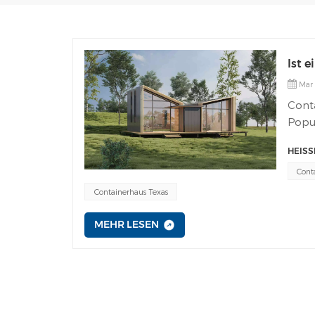
Ist e
Mar 
Conta
Popu
Perso
HEISS
Wohn
lang
Cont
einzi
Containerhaus Texas
diese
Conta
MEHR LESEN
Mens
versc
herk
Merk
Bilde