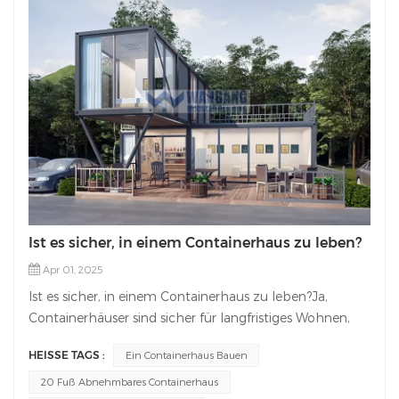
Ist es sicher, in einem Containerhaus zu leben?
Apr 01, 2025
Ist es sicher, in einem Containerhaus zu leben?Ja,
Containerhäuser sind sicher für langfristiges Wohnen,
wenn sie richtig entworfen und gebaut werden. Als
HEISSE TAGS :
Ein Containerhaus Bauen
erfahrener Hersteller von Containerhäusernstellen wir
die Einhaltung internationaler Sicherheitsstandards
20 Fuß Abnehmbares Containerhaus