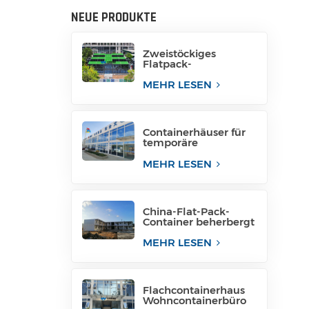
NEUE PRODUKTE
Zweistöckiges
Flatpack-
Containerhaus aus
China
MEHR LESEN
Containerhäuser für
temporäre
Bürogebäude
MEHR LESEN
China-Flat-Pack-
Container beherbergt
Containerhäuser in
Containern
MEHR LESEN
Flachcontainerhaus
Wohncontainerbüro