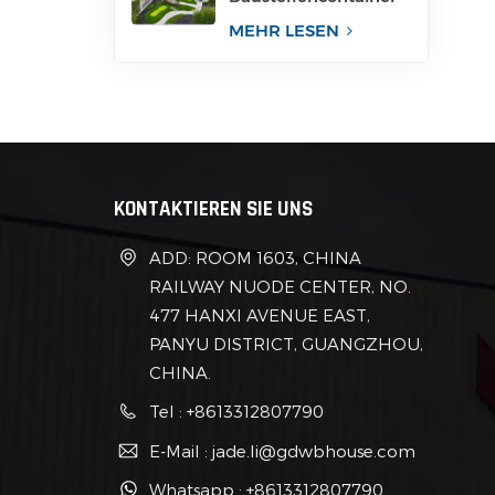
für Büro
MEHR LESEN
KONTAKTIEREN SIE UNS
ADD: ROOM 1603, CHINA
RAILWAY NUODE CENTER, NO.
477 HANXI AVENUE EAST,
PANYU DISTRICT, GUANGZHOU,
CHINA.
Tel : +8613312807790
E-Mail : jade.li@gdwbhouse.com
Whatsapp : +8613312807790