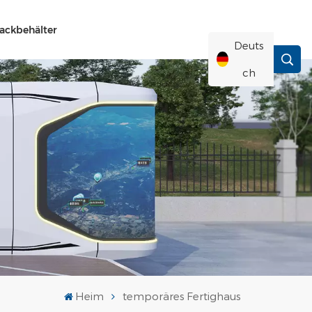
ackbehälter
Deuts
Ch
English
Français
Deutsch
Русский
Italiano
Heim
temporäres Fertighaus