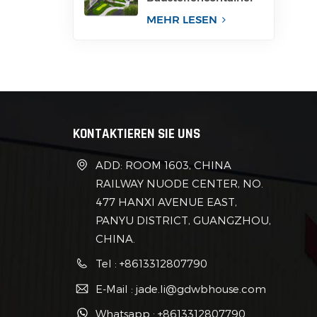
für Büro
MEHR LESEN
KONTAKTIEREN SIE UNS
ADD: ROOM 1603, CHINA
RAILWAY NUODE CENTER, NO.
477 HANXI AVENUE EAST,
PANYU DISTRICT, GUANGZHOU,
CHINA.
Tel : +8613312807790
E-Mail : jade.li@gdwbhouse.com
Whatsapp : +8613312807790