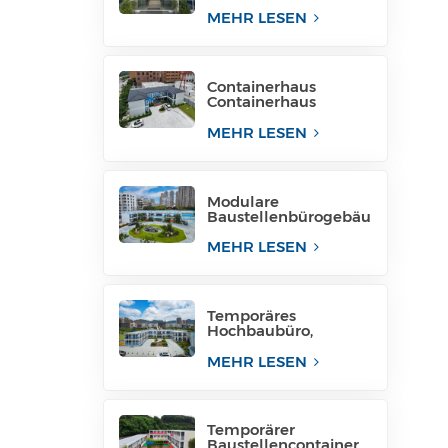
für Projektstandort
MEHR LESEN
Containerhaus
Containerhaus
temporäre
Bürostruktur
MEHR LESEN
Philippinen zu
verkaufen
Modulare
Baustellenbürogebäu
de, modulare
Bürostrukturen
MEHR LESEN
Temporäres
Hochbaubüro,
mobiles Baubüro für
temporäre
MEHR LESEN
Industrieanlagen
Temporärer
Baustellencontainer