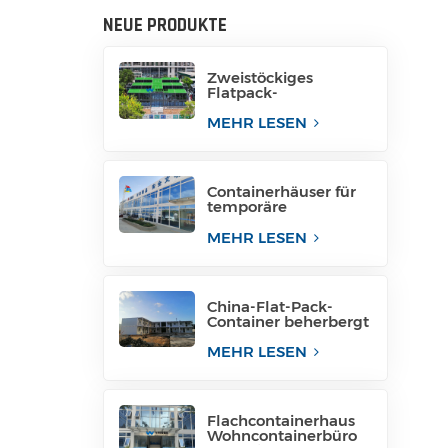
NEUE PRODUKTE
Zweistöckiges
Flatpack-
Containerhaus aus
China
MEHR LESEN
Containerhäuser für
temporäre
Bürogebäude
MEHR LESEN
China-Flat-Pack-
Container beherbergt
Containerhäuser in
Containern
MEHR LESEN
Flachcontainerhaus
Wohncontainerbüro