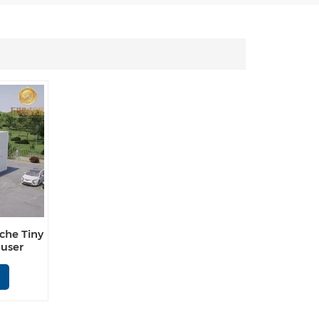
Español
Português
Türk
Ελληνικά
Indonesia
عربي
che Tiny
äuser