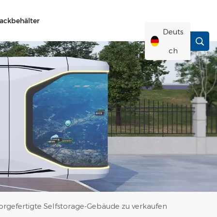
ackbehälter
Deuts
Ch
English
Français
Deutsch
Русский
Italiano
orgefertigte Selfstorage-Gebäude zu verkaufen