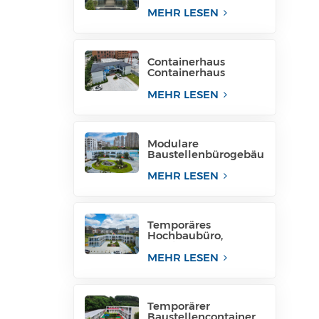
für Projektstandort
MEHR LESEN
Containerhaus
Containerhaus
temporäre
Bürostruktur
MEHR LESEN
Philippinen zu
verkaufen
Modulare
Baustellenbürogebäu
de, modulare
Bürostrukturen
MEHR LESEN
Temporäres
Hochbaubüro,
mobiles Baubüro für
temporäre
MEHR LESEN
Industrieanlagen
Temporärer
Baustellencontainer