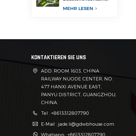
für Büro
MEHR LESEN
KONTAKTIEREN SIE UNS
ADD: ROOM 1603, CHINA
RAILWAY NUODE CENTER, NO.
477 HANXI AVENUE EAST,
PANYU DISTRICT, GUANGZHOU,
CHINA.
Tel : +8613312807790
E-Mail : jade.li@gdwbhouse.com
Whatsapp : +8613312807790