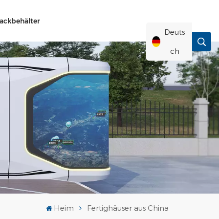
ackbehälter
Deuts
Ch
English
Français
Deutsch
Русский
Italiano
Heim
Fertighäuser aus China