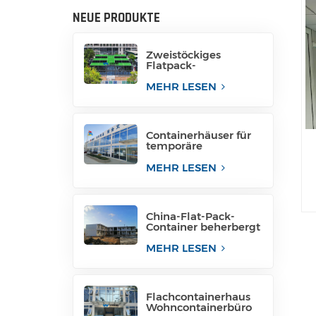
NEUE PRODUKTE
Zweistöckiges
Flatpack-
Containerhaus aus
China
MEHR LESEN
Containerhäuser für
temporäre
Bürogebäude
MEHR LESEN
China-Flat-Pack-
Container beherbergt
Containerhäuser in
Containern
MEHR LESEN
Flachcontainerhaus
Wohncontainerbüro