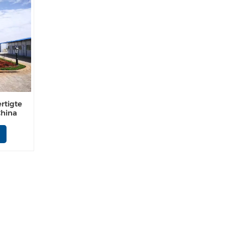
rtigte
China