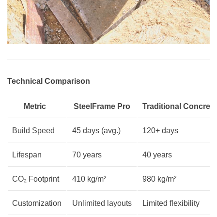
Technical Comparison
Metric
SteelFrame Pro
Traditional Concrete
Build Speed
45 days (avg.)
120+ days
Lifespan
70 years
40 years
CO₂ Footprint
410 kg/m²
980 kg/m²
Customization
Unlimited layouts
Limited flexibility