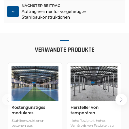
NÄCHSTER BEITRAG
Auftragnehmer für vorgefertigte
Stahlbaukonstruktionen
VERWANDTE PRODUKTE
Kostengünstiges
Hersteller von
modulares
temporären
Stahlkonstruktionslage
Stahlkonstruktionen
Stahlkonstruktionen
Hohe Festigkeit, hohes
r mit Stahlkonstruktion
aus China
bestehen aus
Verhältnis von Festigkeit zu