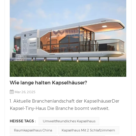
Wie lange halten Kapselhäuser?
Mar 26, 2025
1. Aktuelle Branchenlandschaft der KapselhäuserDer
Kapsel-Tiny-Haus Die Branche boomt weltweit,
angetrieben von der steigenden Nachfrage nach
HEISSE TAGS :
Umweltfreundliches Kapselhaus
nachhaltigem, platzsparendem und kostengünstigem
Wohnraum. Zu den wichtigsten Trends
Raumkapselhaus China
Kapselhaus Mit 2 Schlafzimmern