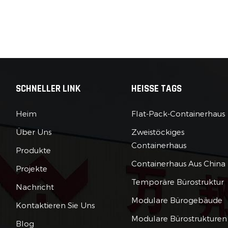
emeLebensdauer8–12 Jahre12–15 Jahre15–20+ JahreAm beste
tunterkünfte, VeranstaltungenMittelfristige Vermietungen,
Luxuriöses Glamping, DauerwohnsitzeHinweis: Die Preise
eln Kapselhaus China Preis Bereiche für Standardmodelle.
sungen können die Kosten erhöhen. 3. So ermitteln Sie, ob
apselhaus seinen Preis wert istMaterialqualität: Überprüfen
ertifizierungen (z. B. ISO, CE) hinsichtlich Haltbarkeit und
SCHNELLER LINK
HEISSE TAGS
rheit. Vermeiden Sie billige, korrosionsanfällige
rungen.Energieeffizienz: Entscheiden Sie sich für Modelle mi
Heim
Flat-Pack-Containerhaus
rmodulen oder Wärmedämmung, um die Kosten langfristig
Über Uns
Zweistöckiges
nken6.Ruf des Lieferanten: Wählen Sie etablierte Hersteller
apselhäusern kann Ihnen helfen, viele unnötige Kosten zu
Containerhaus
Produkte
n.Modularität: Stellen Sie sicher, dass das Design eine
Containerhaus Aus China
Projekte
che Erweiterung oder Neukonfiguration für zukünftige
rderungen ermöglicht. 4. Ideale Standorte und
Temporäre Bürostruktur
Nachricht
nsdauerStandorte: Dank ihrer Tragbarkeit und minimalen
Modulare Bürogebäude
Kontaktieren Sie Uns
ltbelastung perfekt für Berge, Strände, Dächer oder
ränder geeignet.Lebensdauer: Bei richtiger Wartung
Modulare Bürostrukturen
Blog