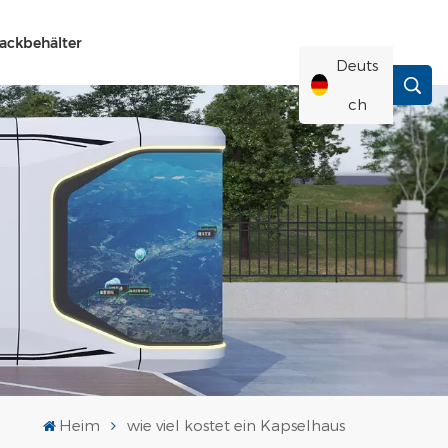
ackbehälter
Deuts
Ch
English
Français
Deutsch
Русский
Italiano
Heim
wie viel kostet ein Kapselhaus