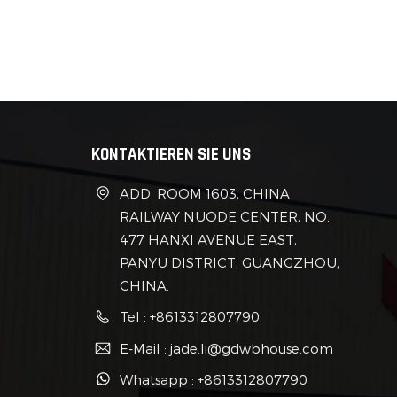
Syst
fürNo
Büros
spieg
Anpas
ein K
Sie Z
KONTAKTIEREN SIE UNS
Siche
Legie
ADD: ROOM 1603, CHINA
Sola
RAILWAY NUODE CENTER, NO.
zu se
477 HANXI AVENUE EAST,
von K
PANYU DISTRICT, GUANGZHOU,
spare
CHINA.
einfa
Anfo
Tel : +8613312807790
Lebe
E-Mail : jade.li@gdwbhouse.com
Umwe
Whatsapp : +8613312807790
Stadt