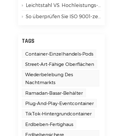
Leichtstahl VS. Hochleistungs-verzinkte Rahmen: Einfache Anleitung für Anfänger
So überprüfen Sie ISO 9001-zertifizierte Containerhaus-Lieferanten
TAGS
Container-Einzelhandels-Pods
Street-Art-Fähige Oberflächen
Wiederbelebung Des
Nachtmarkts
m-
Ramadan-Basar-Behälter
Plug-And-Play-Eventcontainer
TikTok-Hintergrundcontainer
Erdbeben-Fertighaus
Erdbebensichere