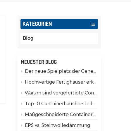
Español
Português
KATEGORIEN
Türk
Blog
Ελληνικά
Indonesia
NEUESTER BLOG
Der neue Spielplatz der Generation Z: Verwandeln Sie modulare Container in soziale Währung
عربي
Hochwertige Fertighäuser erkennen: 15 wichtige Unterschiede, die Sie prüfen müssen!
Warum sind vorgefertigte Containerhäuser erdbebensicher?
Top 10 Containerhaushersteller in China
Maßgeschneiderte Containerhäuser für luxuriöses Glamping
EPS vs. Steinwolledämmung