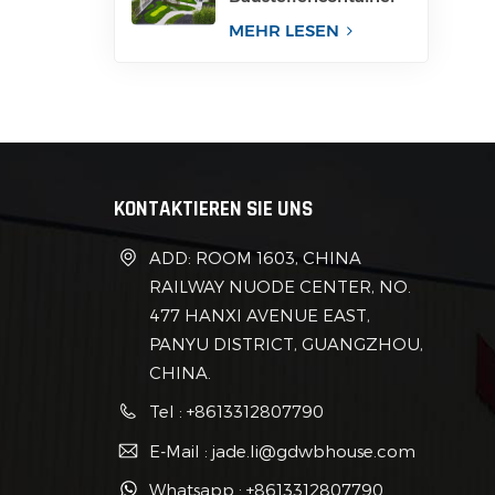
für Büro
MEHR LESEN
KONTAKTIEREN SIE UNS
ADD: ROOM 1603, CHINA
RAILWAY NUODE CENTER, NO.
477 HANXI AVENUE EAST,
PANYU DISTRICT, GUANGZHOU,
CHINA.
Tel : +8613312807790
E-Mail : jade.li@gdwbhouse.com
Whatsapp : +8613312807790