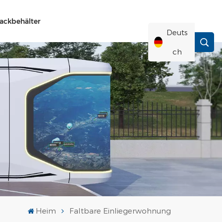
ackbehälter
Deuts
Ch
English
Français
Deutsch
Русский
Italiano
Heim
Faltbare Einliegerwohnung