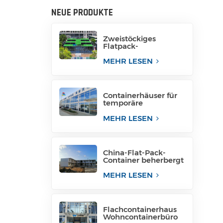
NEUE PRODUKTE
Zweistöckiges
Flatpack-
Containerhaus aus
China
MEHR LESEN
Containerhäuser für
temporäre
Bürogebäude
MEHR LESEN
China-Flat-Pack-
Container beherbergt
Containerhäuser in
Containern
MEHR LESEN
Flachcontainerhaus
Wohncontainerbüro