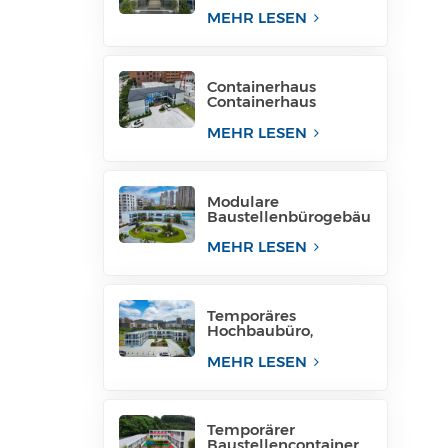
für Projektstandort
MEHR LESEN
Containerhaus
Containerhaus
temporäre
Bürostruktur
MEHR LESEN
Philippinen zu
verkaufen
Modulare
Baustellenbürogebäu
de, modulare
Bürostrukturen
MEHR LESEN
Temporäres
Hochbaubüro,
mobiles Baubüro für
temporäre
MEHR LESEN
Industrieanlagen
Temporärer
Baustellencontainer