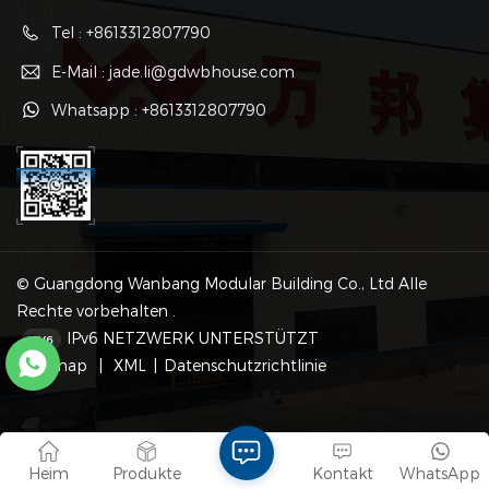
Tel : +8613312807790
E-Mail : jade.li@gdwbhouse.com
Whatsapp : +8613312807790
© Guangdong Wanbang Modular Building Co., Ltd Alle
Rechte vorbehalten .
IPv6 NETZWERK UNTERSTÜTZT
Sitemap
|
XML
|
Datenschutzrichtlinie
Heim
Produkte
Kontakt
WhatsApp