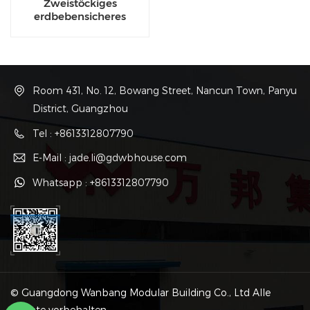
Zweistöckiges
erdbebensicheres
Containerhaus für das
Erdbeben in Myanmar
im Jahr 2025
Room 431, No. 12, Bowang Street, Nancun Town, Panyu
District, Guangzhou
Tel : +8613312807790
E-Mail : jade.li@gdwbhouse.com
Whatsapp : +8613312807790
© Guangdong Wanbang Modular Building Co., Ltd Alle
Rechte vorbehalten .