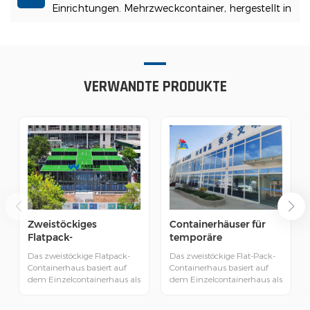
Einrichtungen. Mehrzweckcontainer, hergestellt in
China.
VERWANDTE PRODUKTE
Zweistöckiges
Containerhäuser für
Flatpack-
temporäre
Containerhaus aus
Bürogebäude
Das zweistöckige Flatpack-
Das zweistöckige Flat-Pack-
China
Containerhaus basiert auf
Containerhaus basiert auf
dem Einzelcontainerhaus als
dem Einzelcontainerhaus als
Grundeinheit. Die einzelne
Grundeinheit. Die
Einheit wird durch spezielle
Einzeleinheit wird durch