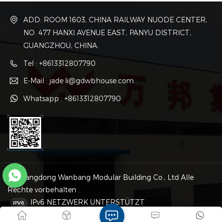
Profilstahlschweißung und
spezielle
Bolzenverbindung gebaut,
Profilstahlschweißung und
ADD: ROOM 1603, CHINA RAILWAY NUODE CENTER,
die verschiedenen Einheiten
Bolzenverbindung gebaut,
werden durch Bolzen
die verschiedenen Einheiten
NO. 477 HANXI AVENUE EAST, PANYU DISTRICT,
verbunden.
werden durch Bolzen
GUANGZHOU, CHINA.
verbunden.
Tel : +8613312807790
E-Mail : jade.li@gdwbhouse.com
Whatsapp : +8613312807790
© Guangdong Wanbang Modular Building Co., Ltd Alle
Rechte vorbehalten .
IPv6 NETZWERK UNTERSTÜTZT
Sitemap
|
XML
|
Datenschutzrichtlinie