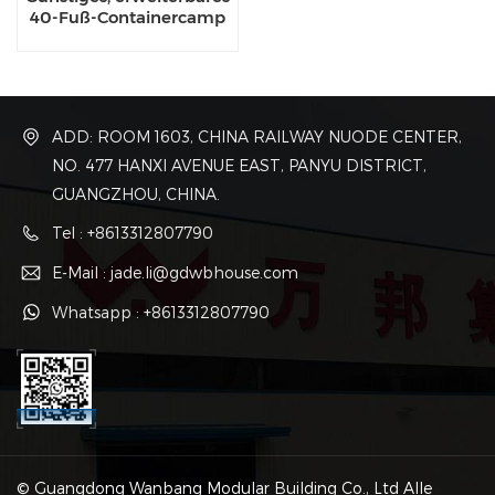
40-Fuß-Containercamp
aus China
ADD: ROOM 1603, CHINA RAILWAY NUODE CENTER,
NO. 477 HANXI AVENUE EAST, PANYU DISTRICT,
GUANGZHOU, CHINA.
Tel : +8613312807790
E-Mail : jade.li@gdwbhouse.com
Whatsapp : +8613312807790
© Guangdong Wanbang Modular Building Co., Ltd Alle