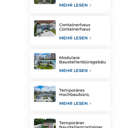
für Projektstandort
MEHR LESEN
Containerhaus
Containerhaus
temporäre
Bürostruktur
MEHR LESEN
Philippinen zu
verkaufen
Modulare
Baustellenbürogebäu
de, modulare
Bürostrukturen
MEHR LESEN
Temporäres
Hochbaubüro,
mobiles Baubüro für
temporäre
MEHR LESEN
Industrieanlagen
Temporärer
Baustellencontainer