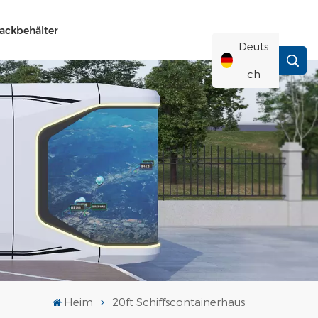
ackbehälter
Deuts
Ch
English
Français
Deutsch
Русский
Italiano
Heim
20ft Schiffscontainerhaus