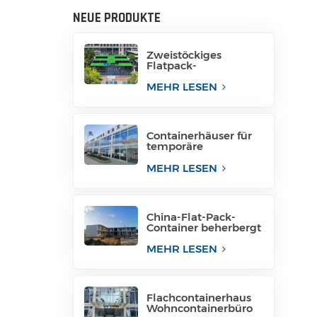
NEUE PRODUKTE
Zweistöckiges
Flatpack-
Containerhaus aus
China
MEHR LESEN
Containerhäuser für
temporäre
Bürogebäude
MEHR LESEN
China-Flat-Pack-
Container beherbergt
Containerhäuser in
Containern
MEHR LESEN
Flachcontainerhaus
Wohncontainerbüro