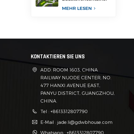
für Büro
MEHR LESEN
KONTAKTIEREN SIE UNS
ADD: ROOM 1603, CHINA
RAILWAY NUODE CENTER, NO.
477 HANXI AVENUE EAST,
PANYU DISTRICT, GUANGZHOU,
CHINA.
Tel : +8613312807790
E-Mail : jade.li@gdwbhouse.com
Whatsapp : +8613312807790