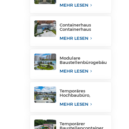
für Projektstandort
MEHR LESEN
Containerhaus
Containerhaus
temporäre
Bürostruktur
MEHR LESEN
Philippinen zu
verkaufen
Modulare
Baustellenbürogebäu
de, modulare
Bürostrukturen
MEHR LESEN
Temporäres
Hochbaubüro,
mobiles Baubüro für
temporäre
MEHR LESEN
Industrieanlagen
Temporärer
Baustellencontainer