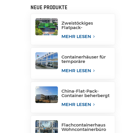
NEUE PRODUKTE
Zweistöckiges
Flatpack-
Containerhaus aus
China
MEHR LESEN
Containerhäuser für
temporäre
Bürogebäude
MEHR LESEN
China-Flat-Pack-
Container beherbergt
Containerhäuser in
Containern
MEHR LESEN
Flachcontainerhaus
Wohncontainerbüro